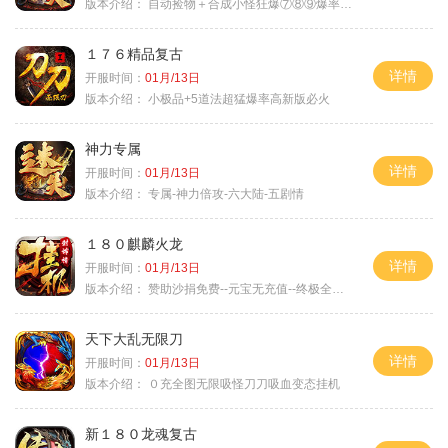
版本介绍：
自动捡物＋合成小怪狂爆⑦⑧⑨爆率+９
１７６精品复古
详情
开服时间：
01月/13日
版本介绍：
小极品+5道法超猛爆率高新版必火
神力专属
详情
开服时间：
01月/13日
版本介绍：
专属-神力倍攻-六大陆-五剧情
１８０麒麟火龙
详情
开服时间：
01月/13日
版本介绍：
赞助沙捐免费--元宝无充值--终极全靠打
天下大乱无限刀
详情
开服时间：
01月/13日
版本介绍：
０充全图无限吸怪刀刀吸血变态挂机
新１８０龙魂复古