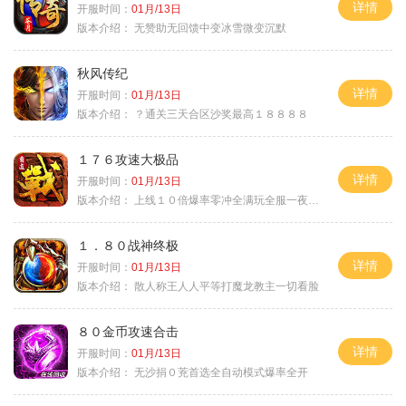
详情
开服时间：
01月/13日
版本介绍：
无赞助无回馈中变冰雪微变沉默
秋风传纪
详情
开服时间：
01月/13日
版本介绍：
？通关三天合区沙奖最高１８８８８
１７６攻速大极品
详情
开服时间：
01月/13日
版本介绍：
上线１０倍爆率零冲全满玩全服一夜终极
１．８０战神终极
详情
开服时间：
01月/13日
版本介绍：
散人称王人人平等打魔龙教主一切看脸
８０金币攻速合击
详情
开服时间：
01月/13日
版本介绍：
无沙捐０茺首选全自动模式爆率全开