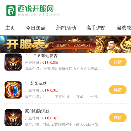
主页
今日焦点
新闻活动
高手进阶
游戏
更新时间：2026-01-13
１．７６耀达复古
详情
开服时间：
01月/13日
版本介绍：
送满切割,充值保底,８０８５雷霆战神微变
“ 朝阳沉默 ”
详情
开服时间：
01月/13日
版本介绍：
· 复古怀旧 独家 一切靠打
原创归隐沉默
详情
开服时间：
01月/13日
版本介绍：
地图无限制·绝对不卡散人·无任何隐藏消费