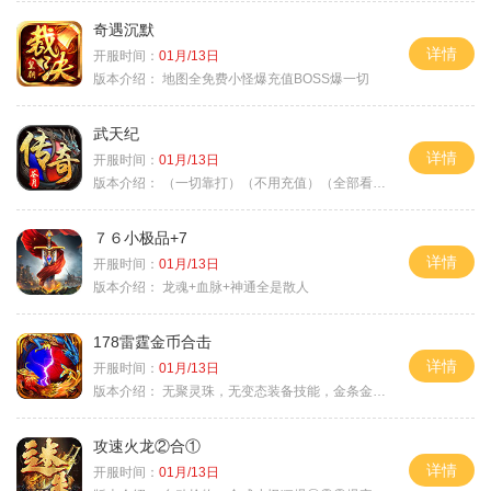
奇遇沉默
详情
开服时间：
01月/13日
版本介绍：
地图全免费小怪爆充值BOSS爆一切
武天纪
详情
开服时间：
01月/13日
版本介绍：
（一切靠打）（不用充值）（全部看脸）
７６小极品+7
详情
开服时间：
01月/13日
版本介绍：
龙魂+血脉+神通全是散人
178雷霆金币合击
详情
开服时间：
01月/13日
版本介绍：
无聚灵珠，无变态装备技能，金条金刚石保底
攻速火龙②合①
详情
开服时间：
01月/13日