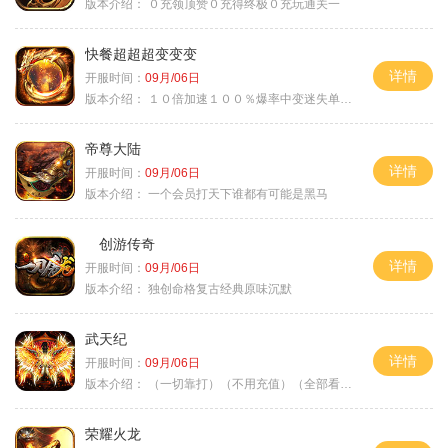
版本介绍：
０充领顶赞０充得终极０充玩通关一
快餐超超超变变变
详情
开服时间：
09月/06日
版本介绍：
１０倍加速１００％爆率中变迷失单职业
帝尊大陆
详情
开服时间：
09月/06日
版本介绍：
一个会员打天下谁都有可能是黑马
创游传奇
详情
开服时间：
09月/06日
版本介绍：
独创命格复古经典原味沉默
武天纪
详情
开服时间：
09月/06日
版本介绍：
（一切靠打）（不用充值）（全部看脸）
荣耀火龙