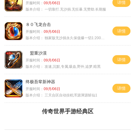
详情
开服时间：
09月/06日
版本介绍：
一切靠打.无沙捐.无狂暴.无赞助.长期服
８０飞龙合击
详情
开服时间：
09月/06日
版本介绍：
独家版无沙捐永久保值爆一切1:2000回1
盟重沙漠
详情
开服时间：
09月/06日
版本介绍：
攻速,沉默,专属,吸血,野外,追梦,暗黑
终极吾辈新神器
详情
开服时间：
09月/06日
版本介绍：
三天合区自动挂机浑源渾源斩仙1
传奇世界手游经典区