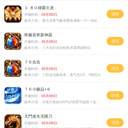
１·８０雄霸火龙
详情
开服时间：
09月/06日
版本介绍：
新火龙新气象免费送满级一刀一光柱
终极吾辈新神器
详情
开服时间：
09月/06日
版本介绍：
三天合区自动挂机浑源渾源斩仙
７６合击
详情
开服时间：
09月/06日
版本介绍：
三职业召唤圣兽，真气无CD，5秒烈火
７６小极品+６
详情
开服时间：
09月/06日
版本介绍：
沙老大奖励100%沙捐货币超级７连鞭尸
天門迷失无限刀
详情
开服时间：
09月/06日