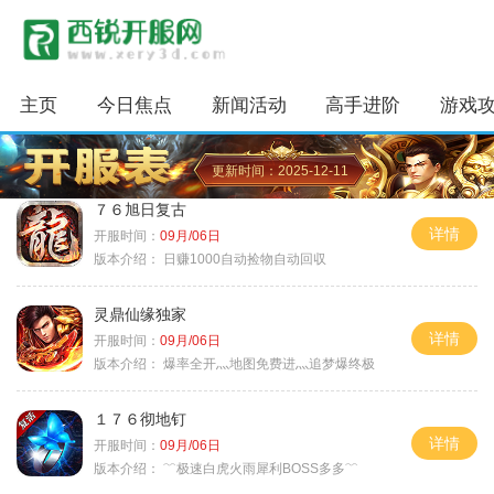
主页
今日焦点
新闻活动
高手进阶
游戏
更新时间：2025-12-11
７６旭日复古
详情
开服时间：
09月/06日
版本介绍：
日赚1000自动捡物自动回収
灵鼎仙缘独家
详情
开服时间：
09月/06日
版本介绍：
爆率全开灬地图免费进灬追梦爆终极
１７６彻地钉
详情
开服时间：
09月/06日
版本介绍：
﹌极速白虎火雨犀利BOSS多多﹌