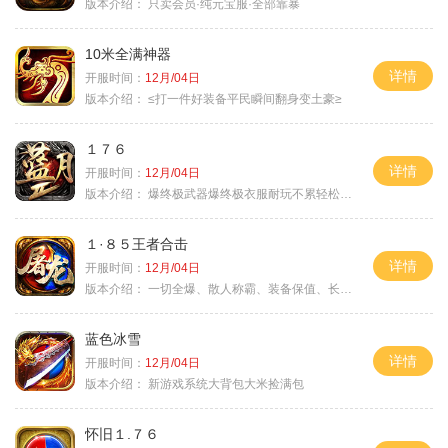
版本介绍：
只卖会员·纯元宝服·全部靠暴
10米全满神器
详情
开服时间：
12月/04日
版本介绍：
≤打一件好装备平民瞬间翻身变土豪≥
１７６
详情
开服时间：
12月/04日
版本介绍：
爆终极武器爆终极衣服耐玩不累轻松满级
１·８５王者合击
详情
开服时间：
12月/04日
版本介绍：
一切全爆、散人称霸、装备保值、长期耐玩
蓝色冰雪
详情
开服时间：
12月/04日
版本介绍：
新游戏系统大背包大米捡满包
怀旧１.７６