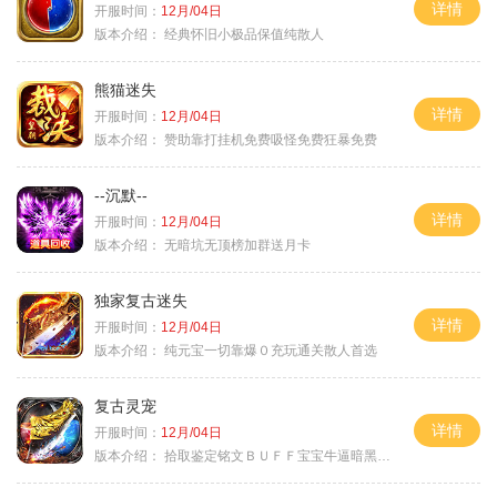
详情
开服时间：
12月/04日
版本介绍：
经典怀旧小极品保值纯散人
熊猫迷失
详情
开服时间：
12月/04日
版本介绍：
赞助靠打挂机免费吸怪免费狂暴免费
--沉默--
详情
开服时间：
12月/04日
版本介绍：
无暗坑无顶榜加群送月卡
独家复古迷失
详情
开服时间：
12月/04日
版本介绍：
纯元宝一切靠爆０充玩通关散人首选
复古灵宠
详情
开服时间：
12月/04日
版本介绍：
拾取鉴定铭文ＢＵＦＦ宝宝牛逼暗黑属性