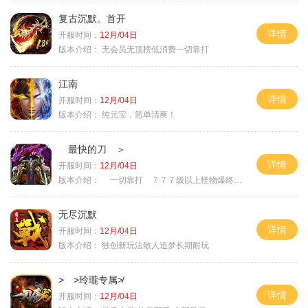
复古沉默。首开
详情
开服时间：
12月/04日
版本介绍：
无会员无顶榜低消费一切靠打
江南
详情
开服时间：
12月/04日
版本介绍：
纯元宝，简单清爽！
最快的刀 ＞
详情
开服时间：
12月/04日
版本介绍：
一切靠打 ７７７级以上怪物爆终极 ＞
无尽沉默
详情
开服时间：
12月/04日
版本介绍：
独创新玩法散人追梦长期耐玩
> >玲瓏专属≯
详情
开服时间：
12月/04日