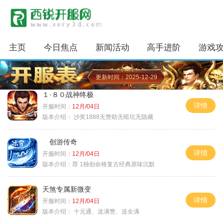
主页
今日焦点
新闻活动
高手进阶
游戏
更新时间：2025-12-29
１·８０战神终极
详情
开服时间：
12月/04日
版本介绍：
沙奖1888无赞助无暗坑无隐藏
创游传奇
详情
开服时间：
12月/04日
版本介绍：
荐 1独创命格复古经典原味沉默
天煞专属新微变
详情
开服时间：
12月/04日
版本介绍：
十元通、送满赞、送全满