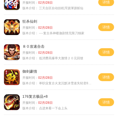
详情
开服时间：
02月/28日
版本介绍：
三天合区自动挂机浑源渾源斩仙
狂杀仙剑
详情
开服时间：
02月/28日
版本介绍：
----复古杀神楼迦剧情无限刀独家
８０攻速合击
详情
开服时间：
02月/28日
版本介绍：
低消费高爆率大激情２０元回馈
御剑豪情
详情
开服时间：
02月/28日
版本介绍：
单职业复古火龙沉默冰雪迷失轻变8085
176复古极品+8
详情
开服时间：
02月/28日
版本介绍：
点进来看一下会上头