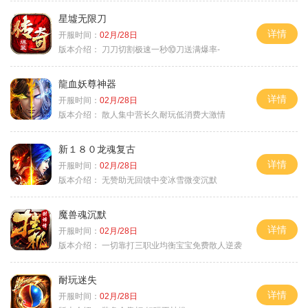
星墟无限刀
详情
开服时间：
02月/28日
版本介绍：
刀刀切割极速一秒⑩刀送满爆率-
龍血妖尊神器
详情
开服时间：
02月/28日
版本介绍：
散人集中营长久耐玩低消费大激情
新１８０龙魂复古
详情
开服时间：
02月/28日
版本介绍：
无赞助无回馈中变冰雪微变沉默
魔兽魂沉默
详情
开服时间：
02月/28日
版本介绍：
一切靠打三职业均衡宝宝免费散人逆袭
耐玩迷失
详情
开服时间：
02月/28日