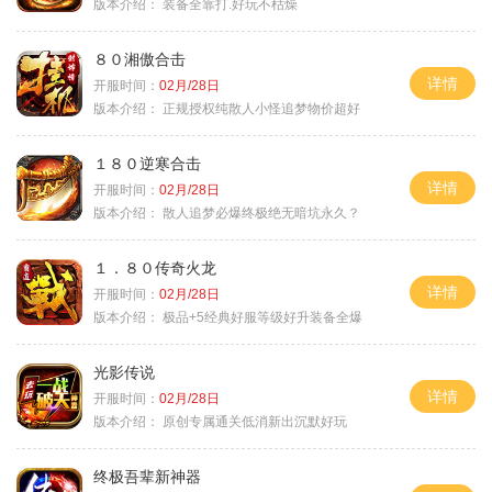
版本介绍：
装备全靠打.好玩不枯燥
８０湘傲合击
详情
开服时间：
02月/28日
版本介绍：
正规授权纯散人小怪追梦物价超好
１８０逆寒合击
详情
开服时间：
02月/28日
版本介绍：
散人追梦必爆终极绝无暗坑永久？
１．８０传奇火龙
详情
开服时间：
02月/28日
版本介绍：
极品+5经典好服等级好升装备全爆
光影传说
详情
开服时间：
02月/28日
版本介绍：
原创专属通关低消新出沉默好玩
终极吾辈新神器