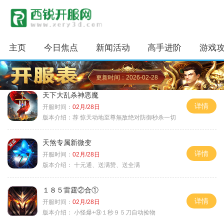
主页
今日焦点
新闻活动
高手进阶
游戏
更新时间：2026-02-28
天下大乱杀神恶魔
详情
开服时间：
02月/28日
版本介绍：
荐 惊天动地至尊無敌绝对防御秒杀一切
天煞专属新微变
详情
开服时间：
02月/28日
版本介绍：
十元通、送满赞、送全满
１８５雷霆②合①
详情
开服时间：
02月/28日
版本介绍：
小怪爆+⑨１秒９５刀自动捡物