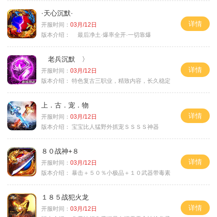
·天心沉默·
详情
开服时间：
03月/12日
版本介绍：
最后净土·爆率全开·一切靠爆
老兵沉默 〉
详情
开服时间：
03月/12日
版本介绍：
特色复古三职业，精致内容，长久稳定
上．古．宠．物
详情
开服时间：
03月/12日
版本介绍：
宝宝比人猛野外抓宠ＳＳＳＳ神器
８０战神+８
详情
开服时间：
03月/12日
版本介绍：
暴击＋５０％小极品＋１０武器带毒素
１８５战犯火龙
详情
开服时间：
03月/12日