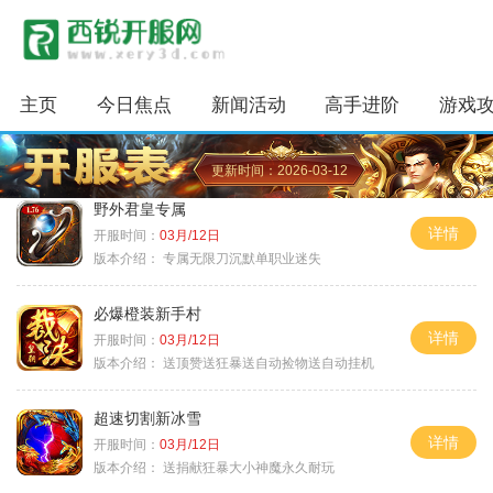
主页
今日焦点
新闻活动
高手进阶
游戏
更新时间：2026-03-12
野外君皇专属
详情
开服时间：
03月/12日
版本介绍：
专属无限刀沉默单职业迷失
必爆橙装新手村
详情
开服时间：
03月/12日
版本介绍：
送顶赞送狂暴送自动捡物送自动挂机
超速切割新冰雪
详情
开服时间：
03月/12日
版本介绍：
送捐献狂暴大小神魔永久耐玩