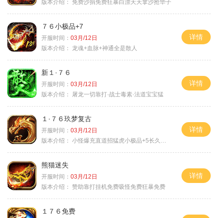
版本介绍：
免费沙捐免费狂暴白漂天天拿沙抢华子
７６小极品+7
详情
开服时间：
03月/12日
版本介绍：
龙魂+血脉+神通全是散人
新１·７６
详情
开服时间：
03月/12日
版本介绍：
屠龙一切靠打·战士毒素·法道宝宝猛
１·７６玖梦复古
详情
开服时间：
03月/12日
版本介绍：
小怪爆充直道招猛虎小极品+5长久好玩
熊猫迷失
详情
开服时间：
03月/12日
版本介绍：
赞助靠打挂机免费吸怪免费狂暴免费
１７６免费