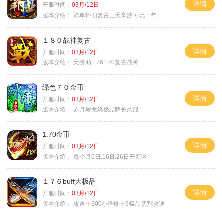
详情
开服时间：
03月/12日
版本介绍：
简单怀旧复古三天拿沙可玩一年
１８０战神复古
详情
开服时间：
03月/12日
版本介绍：
无赞助1.761.80复古战神
绿色７０金币
详情
开服时间：
03月/12日
版本介绍：
赤月屠龙终极品牌长久服
1.70金币
详情
开服时间：
03月/12日
版本介绍：
每个月6日.16日.26日开新区
１７６buff大极品
详情
开服时间：
03月/12日
版本介绍：
攻速十300小怪爆十9极品切割攻速