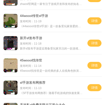
zhaosf官网是一家专注于游戏开发和发布的知名公司。作为游戏爱好者的首选，zhaosf官网致力于为玩家带来精彩纷呈的游戏体验。本文将详细介绍zhaosf官网的游戏具体玩法，让读者对这家
44woool传世sf手游
详情
发布时间：11-19
《44woool传世sf手游》是一款备受玩家喜爱的传世类手游。游戏继承了传世经典玩法，并进行了创新和优化，为玩家带来了全新的游戏体验。下面将为大家详细介绍游戏的具体玩法。游戏
新开sf发布手游
详情
发布时间：11-18
新开sf发布手游是近期备受玩家关注的一款游戏。作为一款全新的手游，它不仅具备以往sf系列游戏的精髓，还有更多创新的元素加入。玩家可以体验到自由开放的游戏世界，感受到高自
45woool找传世
详情
发布时间：11-14
45woool找传世是一款经典的多人在线角色扮演游戏。这款游戏得到了广大玩家的热爱和支持，并且在游戏界也赢得了极高的声誉。让我们一起来了解一下这款游戏的具体玩法。45woool找传世
sf手游发布网推荐
详情
发布时间：11-13
《SF手游发布网推荐》随着手机游戏的快速发展，越来越多的玩家开始注重游戏的品质和内容。作为一家专注于科幻题材的手游发布网，SF手游发布网成为了广大科幻游戏玩家的首选。本
手游私sf免费无限元宝平台大全