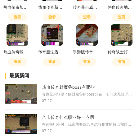
热血传奇加防御的项链叫什么
热血传奇新手任务怎么做的
传奇暴击威力好还是主属性好
热血传奇地下宫殿泡点
查看
查看
查看
查看
热血传奇噬血术和灵魂火符哪个更实用
传奇魔法盾抵抗多少伤害
手游版传奇最强职业是什么
传奇战士打战士怎么打
查看
查看
查看
查看
最新新闻
热血传奇封魔谷boss有哪些
各位兄弟想要了解封魔谷的boss分布，咱们这儿就详细唠一唠。从入口区域到最深处，封魔谷里藏着不少大家伙，其中骷髅精灵、半兽统领和千年树妖算是地面的三大招牌。骷髅精灵每小
07-27
合击传奇什么职业好一点啊
在选择职业时，玩家需要综合考虑各职业的特点和自身游戏偏好。英雄合击传奇主要提供战士、法师、道士和刺客四种职业选择，每个职业都有独特的定位和优劣势。战士是近战输出职
07-27