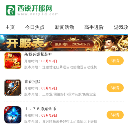
主页
今日焦点
新闻活动
高手进阶
游戏
更新时间：2026-03-19
杀我必爆紫装神
详情
开服时间：
03月/19日
版本介绍：
送顶赞送狂暴送自动捡物送自动挂机
青春沉默
详情
开服时间：
03月/19日
版本介绍：
三职业/回馈好打/我本沉默/免费宝宝
１．７６原始金币
详情
开服时间：
03月/19日
版本介绍：
赤月终极装备好打土药激情运９好搞