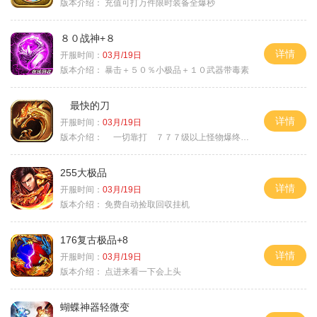
版本介绍：
充值可打万件限时装备全爆秒
８０战神+８
详情
开服时间：
03月/19日
版本介绍：
暴击＋５０％小极品＋１０武器带毒素
最快的刀
详情
开服时间：
03月/19日
版本介绍：
一切靠打 ７７７级以上怪物爆终极
255大极品
详情
开服时间：
03月/19日
版本介绍：
免费自动捡取回収挂机
176复古极品+8
详情
开服时间：
03月/19日
版本介绍：
点进来看一下会上头
蝴蝶神器轻微变