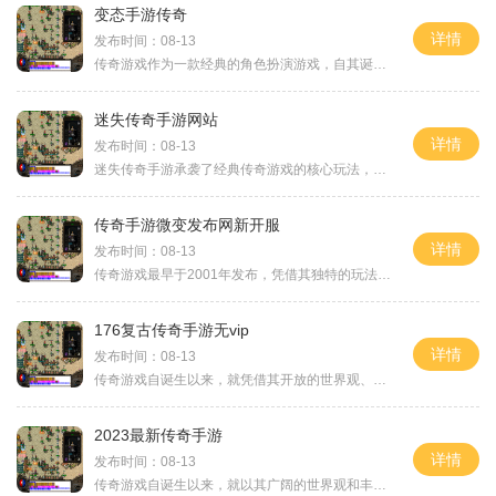
变态手游传奇
详情
发布时间：08-13
传奇游戏作为一款经典的角色扮演游戏，自其诞生以来便受到了玩家们的热爱。其核心玩法包括角色升级、装备强化、打怪升级等，玩家在这个充满魔幻色彩的世界中，可以通过自己的努力和策略，成就自己的传奇之路。在变态手游传奇中，玩家不仅可以选择经典的职业，
迷失传奇手游网站
详情
发布时间：08-13
迷失传奇手游承袭了经典传奇游戏的核心玩法，让玩家在手机上也能重温当年的激情与热血。传奇游戏以其简单易上手的操作和丰富多样的职业选择，吸引了无数玩家。玩家可以选择战士、法师、道士等经典职业，每个职业都有其独特的技能与特点，满足了不同玩家的需求
传奇手游微变发布网新开服
详情
发布时间：08-13
传奇游戏最早于2001年发布，凭借其独特的玩法和丰富的故事背景，迅速在国内外赢得了大量粉丝。作为一款角色扮演类游戏，传奇的核心在于玩家通过选择不同的职业，进行打怪升级，获取装备与技能，最终在广阔的游戏世界中争夺荣耀。角色扮演在传奇手游中，角
176复古传奇手游无vip
详情
发布时间：08-13
传奇游戏自诞生以来，就凭借其开放的世界观、丰富的角色扮演和激烈的PK对战吸引了无数玩家。176复古传奇手游延续了这一传统，让玩家在手机上也能体验到经典的传奇魅力。无VIP的设计使得所有玩家在游戏中拥有公平的起点，不再因为氪金而拉开差距，让每
2023最新传奇手游
详情
发布时间：08-13
传奇游戏自诞生以来，就以其广阔的世界观和丰富的角色扮演系统深受玩家喜爱。在这些游戏中，玩家可以选择不同的职业，每种职业都有独特的技能和玩法。无论是勇猛的战士、神秘的法师，还是灵巧的道士，各种角色都能让玩家体验到不同的游戏乐趣。2023年最新