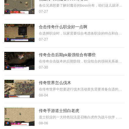
各位兄弟想要了解封魔谷的boss分布，咱们这儿就详细唠一唠。从入口区域到最深处，封魔谷里藏着不少大家伙，其中骷髅精灵、半兽统领和千年树妖算是地面的三大招牌。骷髅精灵每小
07-27
合击传奇什么职业好一点啊
在选择职业时，玩家需要综合考虑各职业的特点和自身游戏偏好。英雄合击传奇主要提供战士、法师、道士和刺客四种职业选择，每个职业都有独特的定位和优劣势。战士是近战输出职
07-27
传奇合击后期pk最强组合有哪些
在传奇合击版本的后期阶段，职业组合的强弱关系基本趋于稳定，其中被认为最具优势的组合当属战战组合这一搭配。战战组合由两个战士角色组成，在合击版本中属于无可争议的强势
07-30
传奇世界怎么伐木
在传奇世界中想要进行伐木活动首先需要准备合适的工具玩家必须前往武器店购买专门的伐木斧普通武器无法对树木造成有效砍伐。除了基础工具之外玩家还需要明确哪些区域适合伐木
08-04
传奇手游道士招白老虎
道士职业的一大特色玩法是召唤白虎作为战斗伙伴，许多玩家对这一机制表现出浓厚兴趣。要顺利招募白虎，需要了解特定的任务流程和角色成长路径。通常道士在达到一定等级后可以
08-06