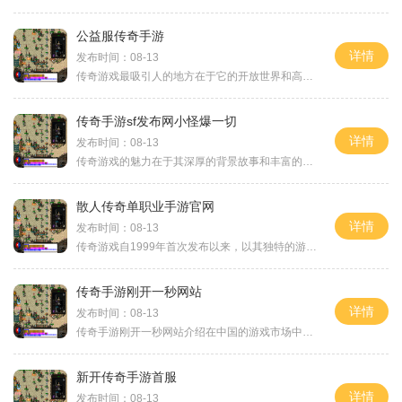
公益服传奇手游
详情
发布时间：08-13
传奇游戏最吸引人的地方在于它的开放世界和高度自由的角色扮演体验。玩家在游戏中可以选择不同的职业，如战士、法师和道士，每个职业都有独特的技能和特点。通过不断地打怪、升级和获取装备，玩家能够体验到从新手到高手的成长过程。在公益服传奇手游中，这种
传奇手游sf发布网小怪爆一切
详情
发布时间：08-13
传奇游戏的魅力在于其深厚的背景故事和丰富的角色扮演元素。玩家可以选择不同的职业，比如战士、法师和道士，每个职业都有其独特的技能和玩法。无论是近战攻击的战士，还是高爆发的法师，玩家都可以根据自己的喜好进行选择和发展。在传奇手游SF发布网中，玩
散人传奇单职业手游官网
详情
发布时间：08-13
传奇游戏自1999年首次发布以来，以其独特的游戏模式和丰富的玩法，吸引了无数玩家的目光。在散人传奇单职业手游中，玩家将体验到最纯正的传奇风格，丰富的角色选择与经典的打怪升级模式让人感受到满满的怀旧情怀。游戏中的角色分为战士、法师和道士三种职
传奇手游刚开一秒网站
详情
发布时间：08-13
传奇手游刚开一秒网站介绍在中国的游戏市场中，传奇游戏无疑是一颗璀璨的明珠。自从最初的热血传奇问世以来，传奇类游戏便迅速掳获了无数玩家的心。我们将重点介绍一个新兴的传奇手游平台——传奇手游刚开一秒网站。这个网站凭借其独特的玩法和丰富的游戏内容
新开传奇手游首服
详情
发布时间：08-13