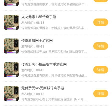
传奇游戏自推出以来，就凭借其简单易懂的操作和丰富的玩法，成为了无数玩家心目中的经典。游戏以攻杀剑术、道士召僵尸等独特的技能系统为基础，结合丰富的地图设计和激烈的PK机制，使玩家能够在游戏中尽情体验战斗的快感。角色扮演与职业选择在新开传奇手游
火龙元素1.85传奇手游
详情
发布时间：08-13
传奇游戏自问世以来，便以其开放的世界观和丰富的游戏内容，吸引了众多玩家。作为一款火龙元素1.85传奇手游，游戏在保留经典元素的又融入了新鲜的玩法，让老玩家感受到怀旧的也能体验到新的乐趣。角色扮演的魅力在火龙元素中，玩家可以选择多种职业，包括
传奇新服网手游官网
详情
发布时间：08-13
传奇游戏以其开放的世界观和多样的玩法吸引了无数玩家。玩家可以选择不同的职业，如战士、法师、道士等，每个职业都有自己独特的技能和玩法。游戏的核心在于角色扮演，玩家通过完成任务、击败怪物和与其他玩家互动，逐渐提升自己的角色等级和装备，享受角色成
传奇1.76小极品版本手游官网
详情
发布时间：08-13
传奇游戏自发布以来，就凭借其简单而富有挑战性的游戏机制获得了众多玩家的青睐。游戏中，玩家可以选择不同的职业，如战士、法师和道士，各职业都有其独特的技能和特点。角色扮演的元素使得每位玩家都能在这个虚拟的世界中找到自己的位置，展现个性。角色扮演
无付费无vip无商城传奇手游
详情
发布时间：08-13
传奇游戏的核心在于其丰富的角色扮演（RPG）元素。玩家可以选择不同的职业，如战士、法师和道士，每个职业都有其独特的技能和玩法。无付费无VIP无商城的设计理念，使得所有玩家在同一起跑线上，无论是新手还是老玩家，都能够通过努力获取资源，体验到游