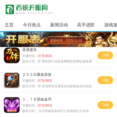
主页
今日焦点
新闻活动
高手进阶
游戏
更新时间：2025-11-01
圣境迷失
详情
开服时间：
07月/30日
版本介绍：
荐 赞助靠打挂机免费吸怪免费狂暴免费
２０２⒊吸血倍攻
详情
开服时间：
07月/30日
版本介绍：
荐 送顶赞送狂暴送自动捡物送自动挂机
１．７６原始金币
详情
开服时间：
07月/30日
版本介绍：
赤月终极装备好打土药激情运９好搞