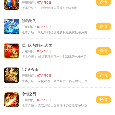
详情
开服时间：
07月/30日
版本介绍：
1.76论年玩内置挂机独家情怀
熊猫迷失
详情
开服时间：
07月/30日
版本介绍：
赞助靠打挂机免费吸怪免费狂暴免费
送刀刀切割5%火龙
详情
开服时间：
07月/30日
版本介绍：
就是那种弄死一个BOSS爆一堆然后就起飞
1７６金币
详情
开服时间：
07月/30日
版本介绍：
全网独家，金币复古，养老耐玩，保底回収
永恒之刃
详情
开服时间：
07月/30日
版本介绍：
真实沙奖１２８８８公益微变单职业