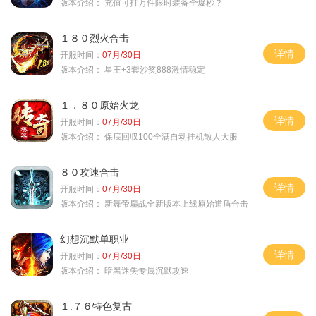
版本介绍：
充值可打万件限时装备全爆秒？
１８０烈火合击
详情
开服时间：
07月/30日
版本介绍：
星王+3套沙奖888激情稳定
１．８０原始火龙
详情
开服时间：
07月/30日
版本介绍：
保底回収100全满自动挂机散人大服
８０攻速合击
详情
开服时间：
07月/30日
版本介绍：
新舞帝鏖战全新版本上线原始道盾合击
幻想沉默单职业
详情
开服时间：
07月/30日
版本介绍：
暗黑迷失专属沉默攻速
１.７６特色复古