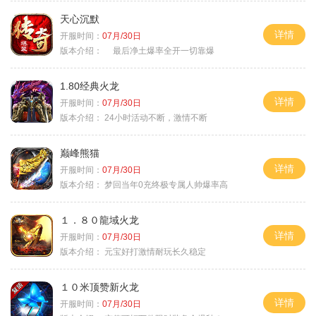
天心沉默
详情
开服时间：
07月/30日
版本介绍：
最后净土爆率全开一切靠爆
1.80经典火龙
详情
开服时间：
07月/30日
版本介绍：
24小时活动不断，激情不断
巅峰熊猫
详情
开服时间：
07月/30日
版本介绍：
梦回当年0充终极专属人帅爆率高
１．８０龍域火龙
详情
开服时间：
07月/30日
版本介绍：
元宝好打激情耐玩长久稳定
１０米顶赞新火龙
详情
开服时间：
07月/30日