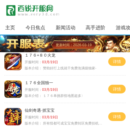
主页
今日焦点
新闻活动
高手进阶
游戏
更新时间：2026-03-19
１７６+８０火龙
详情
开服时间：
03月/19日
版本介绍：
赞助好打上线就干免费泡满级独家-
１７６全国独一
详情
开服时间：
03月/19日
版本介绍：
１７６单挑群怪地图超多〉
仙剑奇遇·抓宝宝
详情
开服时间：
03月/19日
版本介绍：
所有怪都可成宝宝免费转区免费挂机活动