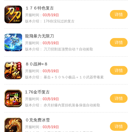
１７６特色复古
详情
开服时间：
03月/19日
版本介绍：
176你没玩过的复古
龍飛暴力无限刀
详情
开服时间：
03月/19日
版本介绍：
刀刀切割送顶赞自动？自动捡取
８０战神+８
详情
开服时间：
03月/19日
版本介绍：
暴击＋５０％小极品＋１０武器带毒素
1.76金币复古
详情
开服时间：
03月/19日
版本介绍：
赤月好爆内置挂机装备保值自动捡取
０充免费冰雪
详情
开服时间：
03月/19日