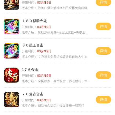
详情
开服时间：
03月/19日
版本介绍：
战神狂爆自动捡物剑甲全爆免费满级-
１８０麒麟火龙
详情
开服时间：
03月/19日
版本介绍：
赞助沙捐免费--元宝无充值--终极全靠打
８０星王合击
详情
开服时间：
03月/19日
版本介绍：
０充通关免费运⒑装备保值散人牛Ｂ
1７６金币
详情
开服时间：
03月/19日
版本介绍：
全网独家，金币复古，养老耐玩，保底回収
７６复古合击
详情
开服时间：
03月/19日
版本介绍：
耐玩长久稳定小怪爆终极一切靠打