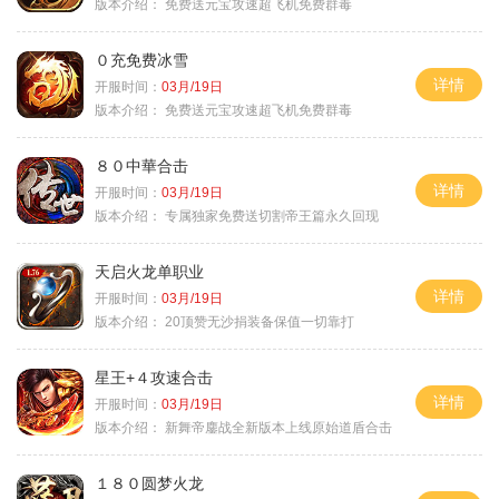
版本介绍：
免费送元宝攻速超飞机免费群毒
０充免费冰雪
详情
开服时间：
03月/19日
版本介绍：
免费送元宝攻速超飞机免费群毒
８０中華合击
详情
开服时间：
03月/19日
版本介绍：
专属独家免费送切割帝王篇永久回现
天启火龙单职业
详情
开服时间：
03月/19日
版本介绍：
20顶赞无沙捐装备保值一切靠打
星王+４攻速合击
详情
开服时间：
03月/19日
版本介绍：
新舞帝鏖战全新版本上线原始道盾合击
１８０圆梦火龙