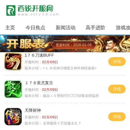
主页
今日焦点
新闻活动
高手进阶
游戏
更新时间：2026-02-09
1７６刀速BUFF
详情
开服时间：
02月/09日
版本介绍：
≈１.８倍神力镯复古神件神技速装≈
１７６蚩尤复古
详情
开服时间：
02月/09日
版本介绍：
极品＋５赞助可打刀刀绿毒道招猛虎
天降财神
详情
开服时间：
02月/09日
版本介绍：
全屏吸怪十万首爆永久？