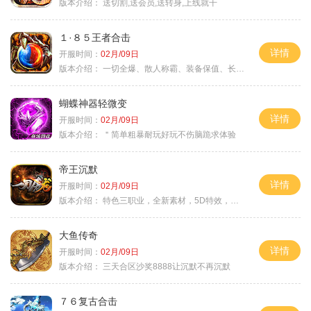
版本介绍：
送切割,送会员,送转身,上线就干
１·８５王者合击
详情
开服时间：
02月/09日
版本介绍：
一切全爆、散人称霸、装备保值、长期耐玩
蝴蝶神器轻微变
详情
开服时间：
02月/09日
版本介绍：
＂简单粗暴耐玩好玩不伤脑跪求体验
帝王沉默
详情
开服时间：
02月/09日
版本介绍：
特色三职业，全新素材，5D特效，不卡图
大鱼传奇
详情
开服时间：
02月/09日
版本介绍：
三天合区沙奖8888让沉默不再沉默
７６复古合击