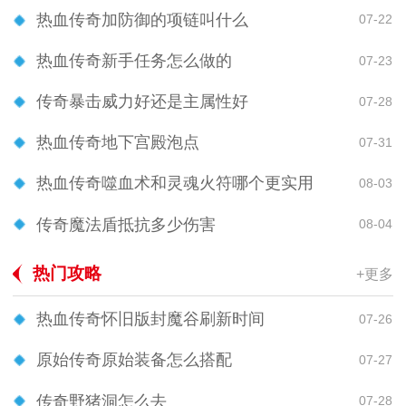
热血传奇加防御的项链叫什么
07-22
热血传奇新手任务怎么做的
07-23
传奇暴击威力好还是主属性好
07-28
热血传奇地下宫殿泡点
07-31
热血传奇噬血术和灵魂火符哪个更实用
08-03
传奇魔法盾抵抗多少伤害
08-04
热门攻略
+更多
热血传奇怀旧版封魔谷刷新时间
07-26
原始传奇原始装备怎么搭配
07-27
传奇野猪洞怎么去
07-28