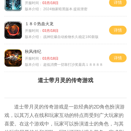
详情
开服时间：
03月/18日
版本介绍：
2024独家暗黑版本.提前泄密
１８０热血火龙
详情
开服时间：
03月/18日
版本介绍：
战神狂爆自动捡物长久稳定180新版
秋风传纪
详情
开服时间：
03月/18日
版本介绍：
超低消费一切靠打沙奖最高１８８８８
道士带月灵的传奇游戏
道士带月灵的传奇游戏是一款经典的2D角色扮演游
戏，以其万人在线和玩家互动的特点而受到广大玩家的
喜爱。在这个游戏中，玩家可以扮演道士的角色，与其