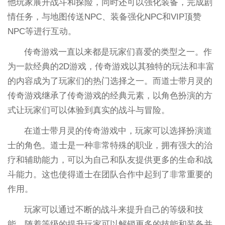
他玩家展开战斗和探险，同时还可以强化装备，完成剧
情任务，与地图传送NPC、装备强化NPC和VIP顶赞
NPC等进行互动。
传奇游戏一直以来都是玩家们喜爱的类型之一。作
为一款经典的2D游戏，传奇游戏以其独特的玩法和丰富
的内容成为了玩家们的热门选择之一。而道士带月灵的
传奇游戏继承了传奇游戏的经典元素，以角色扮演的方
式让玩家们可以体验到真实的战斗与冒险。
在道士带月灵的传奇游戏中，玩家可以选择扮演道
士的角色。道士是一种非常特殊的职业，拥有强大的治
疗和辅助能力，可以为自己和队友提供更多的生命和战
斗能力。这也使得道士在团队合作中起到了非常重要的
作用。
玩家可以通过不断的战斗来提升自己的等级和技
能。随着等级的提升玩家可以解锁更多的技能和装备并