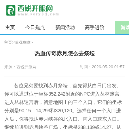
主页
今日焦点
新闻活动
高手进阶
游
主页
>
游戏攻略
>
热血传奇赤月怎么去祭坛
来源：西锐开服网
时间：2026-05-20 01:57
各位兄弟要找到赤月祭坛，首先得从白日门出发。
你可以通过位于坐标352,242附近的NPC进入丛林迷宫。
进入丛林迷宫后，留意地图上的三个入口，它们的坐标
分别是90,15、14,293和320,120。选择任何一个入口进
入后，你将抵达赤月峡谷的北入口、南入口或东入口。
继续前进到赤月峡谷广场，坐标是288,139或14,27。从