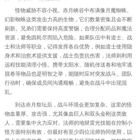
怪物威胁不容小视。赤月峡谷中布满像月魔蜘蛛、
幻影蜘蛛这类攻击力高的生物，它们数量密集且会不断
刷新。兄弟们需要保持高度警惕，合理分配药品和魔法
资源，避免因耗尽而陷入危险。如果队伍中有道士、战
士和法师等职业，记得发挥各自优势，例如道士使用隐
身术和治愈术提供支援，战士负责抗伤害，法师则利用
远程技能清理小怪。携带太阳水、随机传送卷和地牢逃
脱卷等物品也是明智之举，能随时应对突发战斗。团队
行动时，确保成员间沟通顺畅，避免在战斗中出现混
乱。
到达赤月祭坛后，战斗环境会更加复杂。这里的怪
物血量厚、攻击强，尤其像血巨人和双头金刚这类敌
人，需要集中火力应对。法师的地狱雷光技能在控制小
怪方面特别有效，但最好有至少四位法师协同使用，以