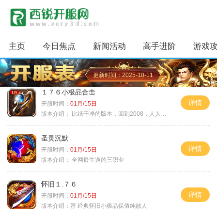
主页
今日焦点
新闻活动
高手进阶
游戏
更新时间：2025-10-11
１７６小极品合击
详情
开服时间：
01月/15日
版本介绍：
比纸干净的版本，回到2008，人人平等
圣灵沉默
详情
开服时间：
01月/15日
版本介绍：
全网最牛逼的三职业
怀旧１.７６
详情
开服时间：
01月/15日
版本介绍：
荐 经典怀旧小极品保值纯散人