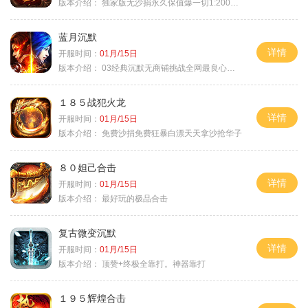
版本介绍：
独家版无沙捐永久保值爆一切1:2000回4
蓝月沉默
详情
开服时间：
01月/15日
版本介绍：
03经典沉默无商铺挑战全网最良心沉默
１８５战犯火龙
详情
开服时间：
01月/15日
版本介绍：
免费沙捐免费狂暴白漂天天拿沙抢华子
８０妲己合击
详情
开服时间：
01月/15日
版本介绍：
最好玩的极品合击
复古微变沉默
详情
开服时间：
01月/15日
版本介绍：
顶赞+终极全靠打。神器靠打
１９５辉煌合击