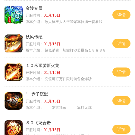
金陵专属
详情
开服时间：
01月/15日
版本介绍：
散人称王人人平等爆率拉满一切看脸
秋风传纪
详情
开服时间：
01月/15日
版本介绍：
超低消费一切靠打沙奖最高１８８８８
１０米顶赞新火龙
详情
开服时间：
01月/15日
版本介绍：
充值可打万件限时装备全爆秒
“ 赤子沉默
详情
开服时间：
01月/15日
版本介绍：
复古独家 靠打无坑
８０飞龙合击
详情
开服时间：
01月/15日