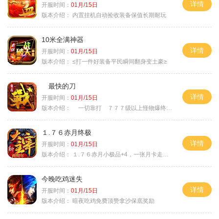
详情
开服时间：
01月/15日
版本介绍：
内置挂机自动捡收装备保值长期耐玩
10米全满神器
详情
开服时间：
01月/15日
版本介绍：
≤打一件好装备平民瞬间翻身变土豪≥
最快的刀
详情
开服时间：
01月/15日
版本介绍：
一切靠打 ７７７级以上怪物爆终极
１.７６赤月终极
详情
开服时间：
01月/15日
版本介绍：
１.７６赤月小极品+4，一张月卡走天涯a
今晚吃鸡迷失
详情
开服时间：
01月/15日
版本介绍：
暗夜吃鸡免费顶赞拿沙保底奖励